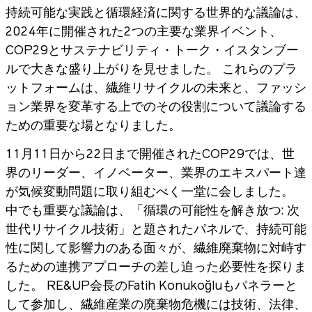
持続可能な実践と循環経済に関する世界的な議論は、
2024年に開催された2つの主要な業界イベント、
COP29とサステナビリティ・トーク・イスタンブー
ルで大きな盛り上がりを見せました。 これらのプラ
ットフォームは、繊維リサイクルの未来と、ファッシ
ョン業界を変革する上でのその役割について議論する
ための重要な場となりました。
11月11日から22日まで開催されたCOP29では、世
界のリーダー、イノベーター、業界のエキスパート達
が気候変動問題に取り組むべく一堂に会しました。
中でも重要な議論は、「循環の可能性を解き放つ: 次
世代リサイクル技術」と題されたパネルで、持続可能
性に関して影響力のある面々が、繊維廃棄物に対峙す
るための連携アプローチの差し迫った必要性を探りま
した。 RE&UP会長のFatih Konukoğluもパネラーと
して参加し、繊維産業の廃棄物危機には技術、法律、