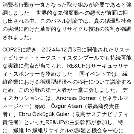
消費者行動が一丸となった取り組みが必要であると強
調しました。 世界的な気候変動への懸念が前面に押
し出される中、このパネル討論では、真の循環型社会
の実現に向けた革新的なリサイクル技術の役割が強調
されました。
COP29に続き、2024年12月3日に開催されたサステ
ナビリティ・トークス・イスタンブールでも持続可能
な実践に焦点が当てられ、RE&UPはサーキュラリテ
ィ・スポンサーを務めました。 同イベントでは、繊
維産業における循環型経済への移行について議論する
ため、この分野の第一人者が一堂に会しました。 デ
ィスカッションには、Andreas Dorner（ゼネラルマ
ネージャー）始め、Özgür Atsan（最高商務責任
者）、Ebru Özküçük Güler（最高サステナビリティ
責任者）といったRE&UPの主要幹部が参加し、特
に、繊維 to 繊維リサイクルの課題と機会を中心に、