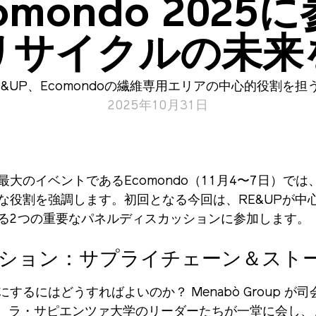
omondo 2025
リサイクルの未来
E&UP、Ecomondoの繊維専用エリアの中心的役割を担
2025年10月31日
大のイベントであるEcomondo（11月4〜7日）で
な役割を強調します。初回となる今回は、RE&UPが中
る2つの重要なパネルディスカッションに参加します。
ション：サプライチェーン＆スト
るにはどうすればよいのか？ Menabò Group 
ildi、C&S、ラ・サピエンツァ大学のリーダーたちが一堂